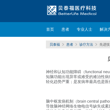
首页
患者
专业人士
解决
贝泰福
患者
诊疗方法
先进
神经和认知功能障碍（functional neu
知脑功能出现异常或难受的难治性病
轻化趋势严重；是发病率最高也是医保
脑中枢发病机制（brain centra
导致脑神经网络生物电信号缺失或紊