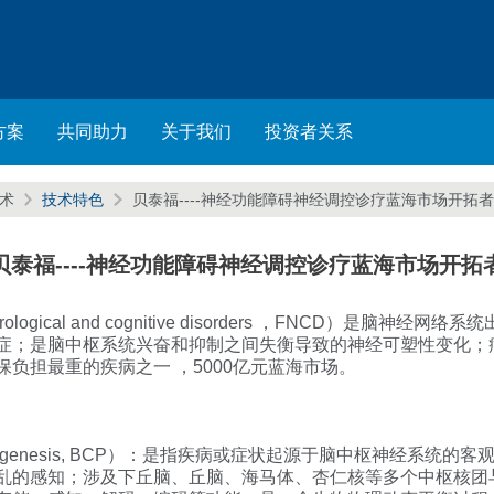
方案
共同助力
关于我们
投资者关系
技术
技术特色
贝泰福----神经功能障碍神经调控诊疗蓝海市场开拓者
贝泰福----神经功能障碍神经调控诊疗蓝海市场开拓
rological and cognitive disorders ，FNCD）是
症；是脑中枢系统兴奋和抑制之间失衡导致的神经可塑性变化；
负担最重的疾病之一 ，5000亿元蓝海市场。
l pathogenesis, BCP）：是指疾病或症状起源于脑中枢神经
乱的感知；涉及下丘脑、丘脑、海马体、杏仁核等多个中枢核团