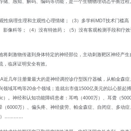
存储、感知、解码、编码等功能，是一个生物物理动态平衡过程
客观性病理生理和主观性心理情绪；（3）多学科MDT技术门槛
、影像科等；（4）没有特效药；（5）没有客观检测手段和疗效
地将刺激物传递到身体特定的神经部位，主动刺激靶区神经产生
流，临床证明安全有效。
DA近几年注册量最大的是神经调控诊疗型医疗器械，从帕金森症
领域耳鸣等20余个领域；造就出市值1500亿美元的以心脏起
onic）。神经和认知功能障碍患者：耳鸣（4000万）、耳聋（50
眩晕（6000万）、偏头疼、神经疲劳、帕金森症、自闭症、多动症
万）…………