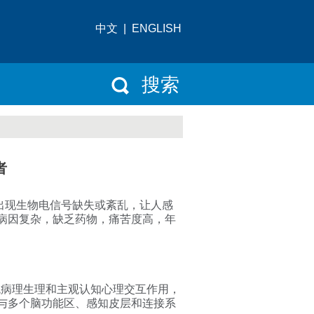
中文
|
ENGLISH
搜索
者
脑神经网络系统出现生物电信号缺失或紊乱，让人感
病因复杂，缺乏药物，痛苦度高，年
系统的客观病理生理和主观认知心理交互作用，
与多个脑功能区、感知皮层和连接系